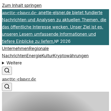
Zum Inhalt springen
anette-elsner.de
·
anette-elsner.de bietet fundierte
Nachrichten und Analysen zu aktuellen Themen, die
das öffentliche Interesse wecken. Unser Ziel ist es,
unseren Lesern umfassende Informationen und
tiefere Einblicke zu liefern.
№
2026
Unternehmen
Regionale
Nachrichten
Energie
Kultur
Kryptowährungen
Weitere
anette-elsner.de