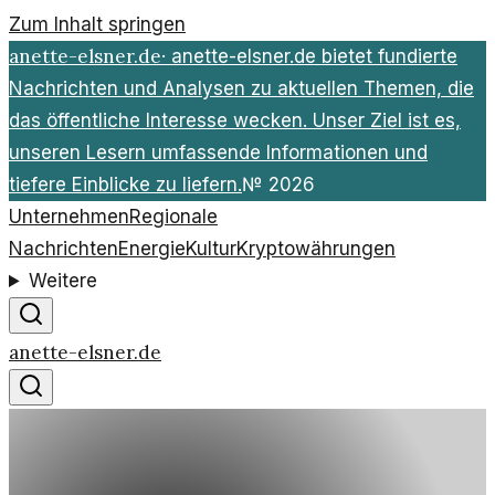
Zum Inhalt springen
anette-elsner.de
·
anette-elsner.de bietet fundierte
Nachrichten und Analysen zu aktuellen Themen, die
das öffentliche Interesse wecken. Unser Ziel ist es,
unseren Lesern umfassende Informationen und
tiefere Einblicke zu liefern.
№
2026
Unternehmen
Regionale
Nachrichten
Energie
Kultur
Kryptowährungen
Weitere
anette-elsner.de