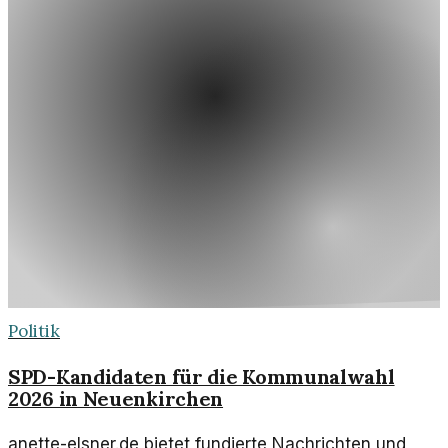
Politik
SPD-Kandidaten für die Kommunalwahl
2026 in Neuenkirchen
anette-elsner.de bietet fundierte Nachrichten und