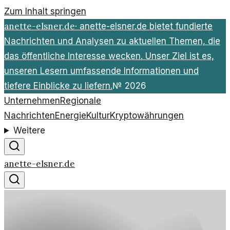
Zum Inhalt springen
anette-elsner.de
·
anette-elsner.de bietet fundierte
Nachrichten und Analysen zu aktuellen Themen, die
das öffentliche Interesse wecken. Unser Ziel ist es,
unseren Lesern umfassende Informationen und
tiefere Einblicke zu liefern.
№
2026
Unternehmen
Regionale
Nachrichten
Energie
Kultur
Kryptowährungen
Weitere
anette-elsner.de