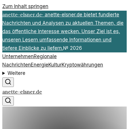
Zum Inhalt springen
anette-elsner.de
·
anette-elsner.de bietet fundierte
Nachrichten und Analysen zu aktuellen Themen, die
das öffentliche Interesse wecken. Unser Ziel ist es,
unseren Lesern umfassende Informationen und
tiefere Einblicke zu liefern.
№
2026
Unternehmen
Regionale
Nachrichten
Energie
Kultur
Kryptowährungen
Weitere
anette-elsner.de