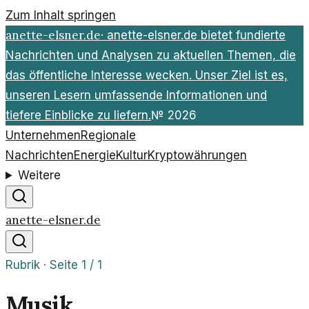
Zum Inhalt springen
anette-elsner.de
·
anette-elsner.de bietet fundierte
Nachrichten und Analysen zu aktuellen Themen, die
das öffentliche Interesse wecken. Unser Ziel ist es,
unseren Lesern umfassende Informationen und
tiefere Einblicke zu liefern.
№
2026
Unternehmen
Regionale
Nachrichten
Energie
Kultur
Kryptowährungen
Weitere
anette-elsner.de
Rubrik · Seite
1
/
1
Musik