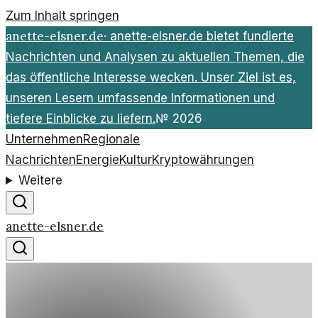
Zum Inhalt springen
anette-elsner.de
·
anette-elsner.de bietet fundierte
Nachrichten und Analysen zu aktuellen Themen, die
das öffentliche Interesse wecken. Unser Ziel ist es,
unseren Lesern umfassende Informationen und
tiefere Einblicke zu liefern.
№
2026
Unternehmen
Regionale
Nachrichten
Energie
Kultur
Kryptowährungen
Weitere
anette-elsner.de