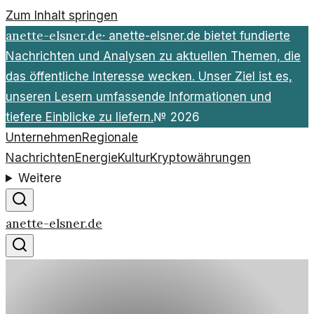
Zum Inhalt springen
anette-elsner.de
·
anette-elsner.de bietet fundierte
Nachrichten und Analysen zu aktuellen Themen, die
das öffentliche Interesse wecken. Unser Ziel ist es,
unseren Lesern umfassende Informationen und
tiefere Einblicke zu liefern.
№
2026
Unternehmen
Regionale
Nachrichten
Energie
Kultur
Kryptowährungen
Weitere
anette-elsner.de