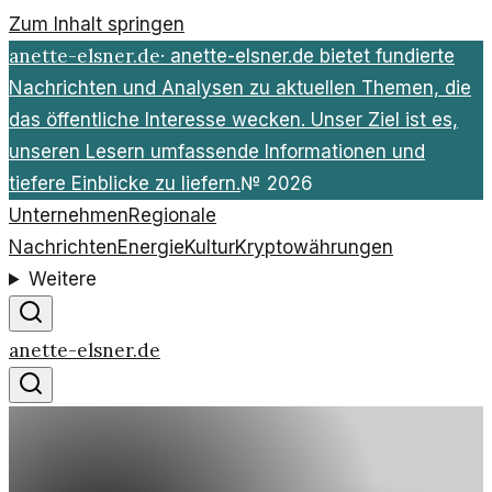
Zum Inhalt springen
anette-elsner.de
·
anette-elsner.de bietet fundierte
Nachrichten und Analysen zu aktuellen Themen, die
das öffentliche Interesse wecken. Unser Ziel ist es,
unseren Lesern umfassende Informationen und
tiefere Einblicke zu liefern.
№
2026
Unternehmen
Regionale
Nachrichten
Energie
Kultur
Kryptowährungen
Weitere
anette-elsner.de