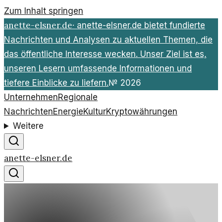
Zum Inhalt springen
anette-elsner.de
·
anette-elsner.de bietet fundierte
Nachrichten und Analysen zu aktuellen Themen, die
das öffentliche Interesse wecken. Unser Ziel ist es,
unseren Lesern umfassende Informationen und
tiefere Einblicke zu liefern.
№
2026
Unternehmen
Regionale
Nachrichten
Energie
Kultur
Kryptowährungen
Weitere
anette-elsner.de