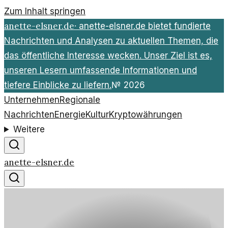
Zum Inhalt springen
anette-elsner.de
·
anette-elsner.de bietet fundierte
Nachrichten und Analysen zu aktuellen Themen, die
das öffentliche Interesse wecken. Unser Ziel ist es,
unseren Lesern umfassende Informationen und
tiefere Einblicke zu liefern.
№
2026
Unternehmen
Regionale
Nachrichten
Energie
Kultur
Kryptowährungen
Weitere
anette-elsner.de