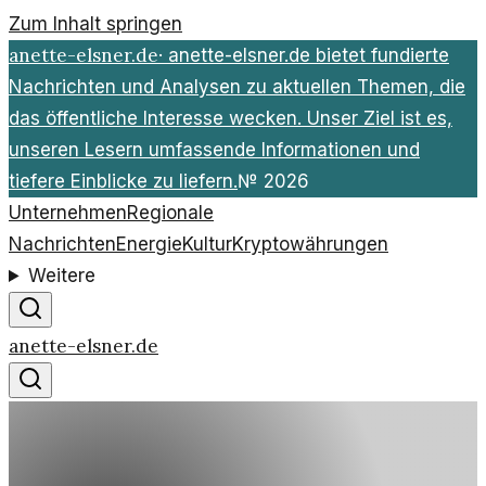
Zum Inhalt springen
anette-elsner.de
·
anette-elsner.de bietet fundierte
Nachrichten und Analysen zu aktuellen Themen, die
das öffentliche Interesse wecken. Unser Ziel ist es,
unseren Lesern umfassende Informationen und
tiefere Einblicke zu liefern.
№
2026
Unternehmen
Regionale
Nachrichten
Energie
Kultur
Kryptowährungen
Weitere
anette-elsner.de