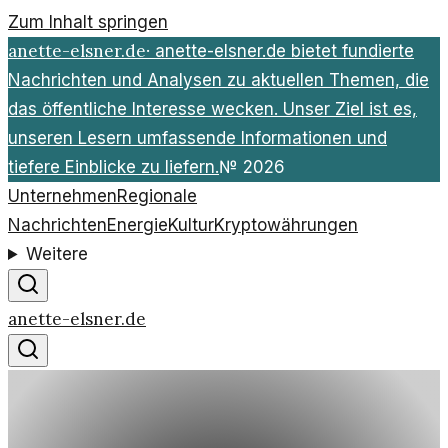
Zum Inhalt springen
anette-elsner.de
·
anette-elsner.de bietet fundierte
Nachrichten und Analysen zu aktuellen Themen, die
das öffentliche Interesse wecken. Unser Ziel ist es,
unseren Lesern umfassende Informationen und
tiefere Einblicke zu liefern.
№
2026
Unternehmen
Regionale
Nachrichten
Energie
Kultur
Kryptowährungen
Weitere
anette-elsner.de